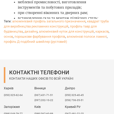
меблевої промисловості, виготовлення
інструментів та побутових приладів;
при створенні віконних та дверних рам;
встановлення скла та монтаж підвісних стель;
Теги:
алюмінієвий профіль загального призначення
,
квадрат труба
авіа-, судно- та машинобудуванні;
для виробництва рекламних конструкцій
,
профіль тавр для
у вигляді напрямного профілю при встановленні
будівництва
,
дизайну
,
алюмінєвий куток для конструкцій
,
каркасів
,
конструкцій із металу;
основ
,
порошкове фарбування профілів
,
алюмінєві полоси ламелі
,
при вирівнюванні стиків, дверних укосів,
профіль Д-подібний швейлер (рустовий)
стінних кутів;
для зміцнення перегородок та при
конструюванні отворів;
до створення елементів зовнішньої реклами;
для зведення павільйонних каркасів.
КОНТАКТНІ ТЕЛЕФОНИ
КОНТАКТИ НАШИХ ОФІСІВ ПО ВСІЙ УКРАЇНІ
Харків
Вінниця
Дніпро
(050) 325-62-64
(067) 431-71-51
(050) 325-40-45
(097) 202-10-22
(056) 736-35-51
Запоріжжя
Київ
Кривий Ріг
(099) 048-79-77
(099) 567-60-89
(067) 491-22-25