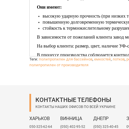
Они имеют:
высокую ударную прочность (при низких т
повышенную долговременную термическую
стойкость к термоокислительному разрушен
В зависимости от пожеланий клиента завод мо
На выбор клиента: размер, цвет, наличие УФ-
В процессе производства соблюдается контрол
Теги:
полипропилен для бассейнов
,
емкостей
,
лотков
,
р
сертификаты: ТУ, санитарно-эпидемиологичес
полипропилен от производителя
КОНТАКТНЫЕ ТЕЛЕФОНЫ
КОНТАКТЫ НАШИХ ОФИСОВ ПО ВСЕЙ УКРАИНЕ
ХАРЬКОВ
ВИННИЦА
ДНЕПР
050-325-62-64
(050) 402-95-52
(050) 325-40-45
0