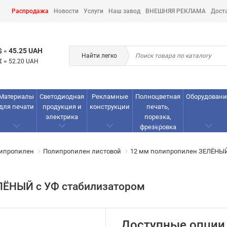
Распродажа
Новости
Услуги
Наш завод
ВНЕШНЯЯ РЕКЛАМА
Дост
45.25 UAH
$
=
Найти легко
€
=
52.20 UAH
Материалы
Светодиодная
Рекламные
Полноцветная
Оборудовани
для печати
продукция и
конструкции
печать,
электрика
порезка,
фрезеровка
липропилен
Полипропилен листовой
12 мм полипропилен ЗЕЛЁНЫЙ
ЛЁНЫЙ с УФ стабилизатором
Доступные опции