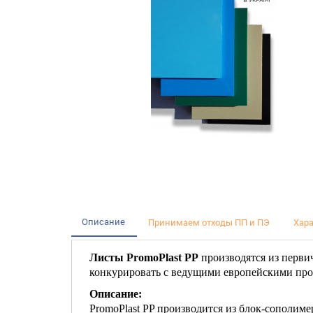
Описание
Принимаем отходы ПП и ПЭ
Хар
Листы PromoPlast PP
производятся из перви
конкурировать с ведущими европейскими про
Описание:
PromoPlast PP производится из блок-сополиме