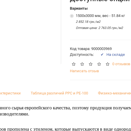
Варианты
1500х3000 мм, вес - 51.84 кг
2 852.18 грн./м2
Оптовая цена: 2 763.05 грн./м2
Код товара: 9000003969
Доступность:
✔ На складе
0 отзывов
Написать отзыв
актеристики
Таблица различий PPC и PE-100
Физико-механиче
чного сырья европейского качества, поэтому продукция получае
изводителями.
ров пропилена с этиленом, которые выпускаются в виде однород