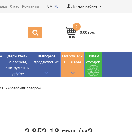
авка
О нас
Контакты
UA
RU
Личный кабинет
0
0.00 грн.
е
Держатели,
Выгодное
НАРУЖНАЯ
Прием
люверсы,
предложение
РЕКЛАМА
отходов
инструменты,
другое
 С УФ стабилизатором
2 852.18 грн./м2