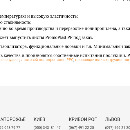
емпературах) и высокую эластичность;
 стабильность;
ию во время производства и переработке полипропилена, а такж
жет выпустить листы PromoPlast PP под заказ.
стабилизатора, функциональные добавки и т.д. Минимальный зака
ь качества и производятся собственные испытания продукции. P
езервуаров
,
листовой полипропилен РРС
,
производитель экструзионно
кие заключения на продукцию и ТУ.
ЗАПОРОЖЬЕ
КИЕВ
КРИВОЙ РОГ
ЛЬВОВ
99-048-79-77
(050) 343- 81- 47
(067) 491-22-25
​(097) 169-21-2