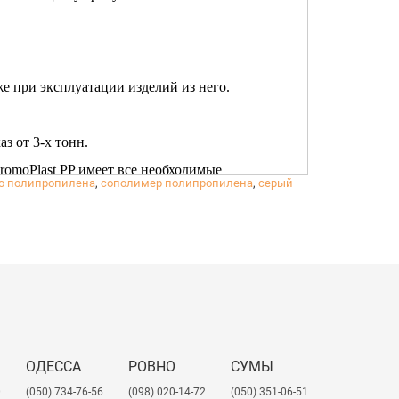
е при эксплуатации изделий из него.
з от 3-х тонн.
romoPlast PP имеет все необходимые
го полипропилена
,
сополимер полипропилена
,
серый
ОДЕССА
РОВНО
СУМЫ
0
(050) 734-76-56
(098) 020-14-72
(050) 351-06-51