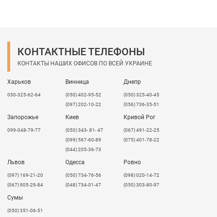
КОНТАКТНЫЕ ТЕЛЕФОНЫ
КОНТАКТЫ НАШИХ ОФИСОВ ПО ВСЕЙ УКРАИНЕ
Харьков
Винница
Днепр
050-325-62-64
(050) 402-95-52
(050) 325-40-45
(097) 202-10-22
(056) 736-35-51
Запорожье
Киев
Кривой Рог
099-048-79-77
(050) 343- 81- 47
(067) 491-22-25
(099) 567-60-89
(075) 401-78-22
(044) 205-36-73
Львов
Одесса
Ровно
​(097) 169-21-20
(050) 734-76-56
(098) 020-14-72
(067) 905-29-84
(048) 734-01-47
(050) 303-80-97
Сумы
(050) 351-06-51