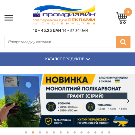
0
45.25 UAH
1$
=
1€
=
52.30 UAH
КАТАЛОГ ПРОДУКТІВ