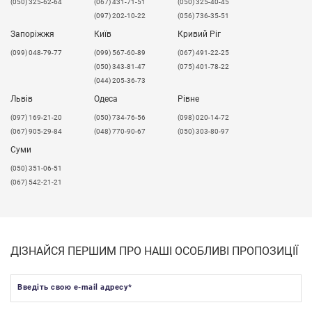
(050) 325-62-64
(067) 431-71-51
(050) 325-40-45
(097) 202-10-22
(056) 736-35-51
Запоріжжя
Київ
Кривий Ріг
(099) 048-79-77
(099) 567-60-89
(067) 491-22-25
(050) 343-81-47
(075) 401-78-22
(044) 205-36-73
Львів
Одеса
Рівне
​(097) 169-21-20
(050) 734-76-56
(098) 020-14-72
(067) 905-29-84
(048) 770-90-67
(050) 303-80-97
Суми
(050) 351-06-51
(067) 542-21-21
ДІЗНАЙСЯ ПЕРШИМ ПРО НАШІ ОСОБЛИВІ ПРОПОЗИЦІЇ
Введіть свою e-mail адресу
*