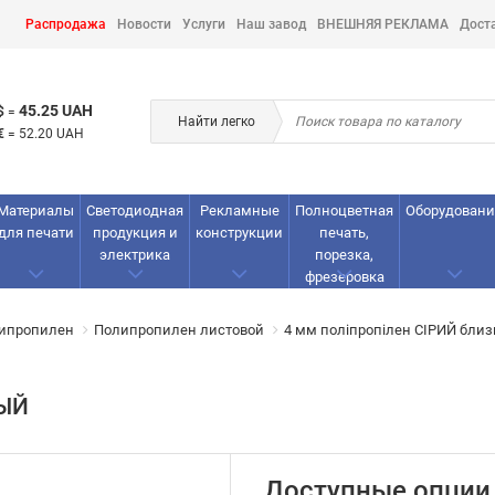
Распродажа
Новости
Услуги
Наш завод
ВНЕШНЯЯ РЕКЛАМА
Дост
45.25 UAH
$
=
Найти легко
€
=
52.20 UAH
Материалы
Светодиодная
Рекламные
Полноцветная
Оборудовани
для печати
продукция и
конструкции
печать,
электрика
порезка,
фрезеровка
липропилен
Полипропилен листовой
4 мм поліпропілен СІРИЙ близ
РЫЙ
Доступные опции