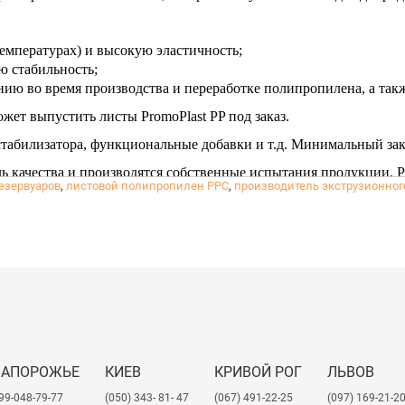
емпературах) и высокую эластичность;
 стабильность;
ию во время производства и переработке полипропилена, а такж
жет выпустить листы PromoPlast PP под заказ.
стабилизатора, функциональные добавки и т.д. Минимальный зака
ь качества и производятся собственные испытания продукции. P
езервуаров
,
листовой полипропилен РРС
,
производитель экструзионно
кие заключения на продукцию и ТУ.
ЗАПОРОЖЬЕ
КИЕВ
КРИВОЙ РОГ
ЛЬВОВ
99-048-79-77
(050) 343- 81- 47
(067) 491-22-25
​(097) 169-21-2