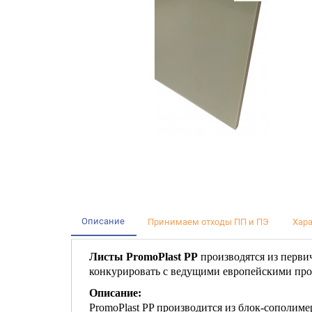
Описание
Принимаем отходы ПП и ПЭ
Хар
Листы PromoPlast PP
производятся из перви
конкурировать с ведущими европейскими про
Описание:
PromoPlast PP производится из блок-сополиме