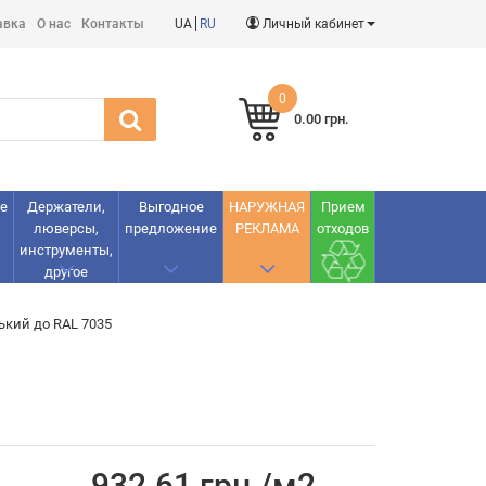
авка
О нас
Контакты
UA
RU
Личный кабинет
0
0.00 грн.
е
Держатели,
Выгодное
НАРУЖНАЯ
Прием
люверсы,
предложение
РЕКЛАМА
отходов
инструменты,
другое
ький до RAL 7035
932.61 грн./м2