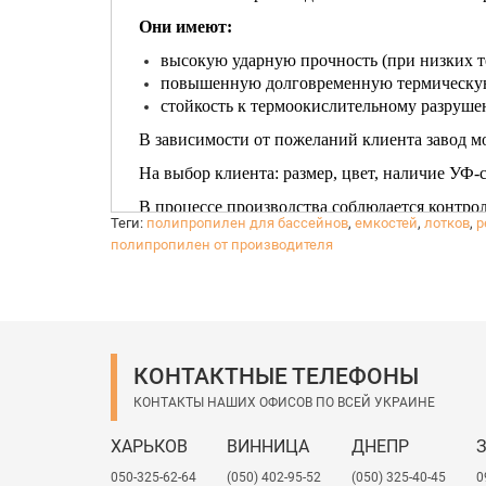
Они имеют:
высокую ударную прочность (при низких т
повышенную долговременную термическую
стойкость к термоокислительному разрушен
В зависимости от пожеланий клиента завод мо
На выбор клиента: размер, цвет, наличие УФ-
В процессе производства соблюдается контрол
Теги:
полипропилен для бассейнов
,
емкостей
,
лотков
,
р
сертификаты: ТУ, санитарно-эпидемиологичес
полипропилен от производителя
КОНТАКТНЫЕ ТЕЛЕФОНЫ
КОНТАКТЫ НАШИХ ОФИСОВ ПО ВСЕЙ УКРАИНЕ
ХАРЬКОВ
ВИННИЦА
ДНЕПР
050-325-62-64
(050) 402-95-52
(050) 325-40-45
0