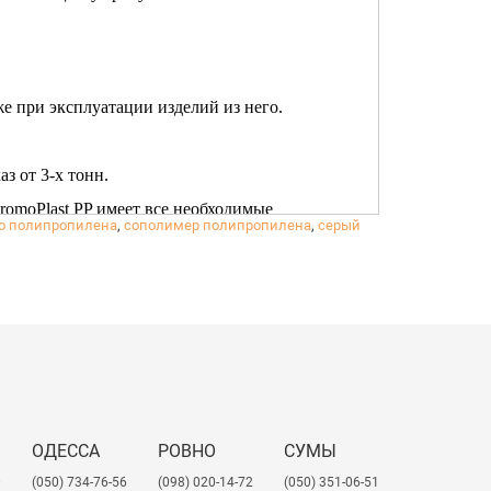
е при эксплуатации изделий из него.
з от 3-х тонн.
romoPlast PP имеет все необходимые
го полипропилена
,
сополимер полипропилена
,
серый
ОДЕССА
РОВНО
СУМЫ
0
(050) 734-76-56
(098) 020-14-72
(050) 351-06-51