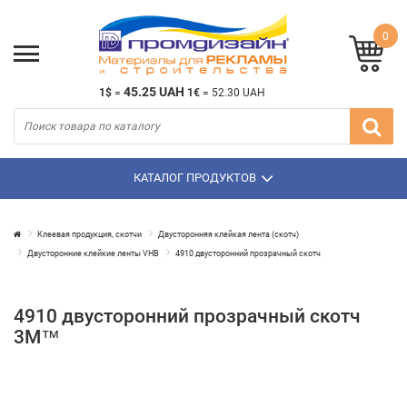
0
45.25 UAH
1$
=
1€
=
52.30 UAH
КАТАЛОГ ПРОДУКТОВ
Клеевая продукция, скотчи
Двусторонняя клейкая лента (скотч)
Двусторонние клейкие ленты VHB
4910 двусторонний прозрачный скотч
4910 двусторонний прозрачный скотч
3М™