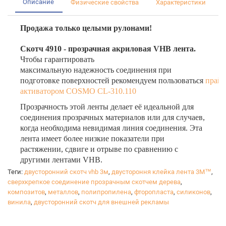
Описание
Физические свойства
Характеристики
Продажа только целыми рулонами!
Скотч 4910 - прозрачная акриловая VHB лента.
Чтобы гарантировать
максимальную надежность соединения при
подготовке поверхностей рекомендуем пользоваться
прайм
активатором COSMO CL-310.110
Прозрачность этой ленты делает её идеальной для
соединения прозрачных материалов или для случаев,
когда необходима невидимая линия соединения. Эта
лента имеет более низкие показатели при
растяжении, сдвиге и отрыве по сравнению с
другими лентами VHB.
Теги:
двусторонний скотч vhb 3м
,
двустороння клейка лента 3М™
,
сверхкрепкое соединение прозрачным скотчем дерева
,
композитов
,
металлов
,
полипропилена
,
фторопласта
,
силиконов
,
винила
,
двусторонний скотч для внешней рекламы