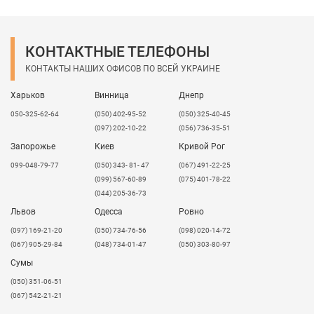
КОНТАКТНЫЕ ТЕЛЕФОНЫ
КОНТАКТЫ НАШИХ ОФИСОВ ПО ВСЕЙ УКРАИНЕ
Харьков
Винница
Днепр
050-325-62-64
(050) 402-95-52
(050) 325-40-45
(097) 202-10-22
(056) 736-35-51
Запорожье
Киев
Кривой Рог
099-048-79-77
(050) 343- 81- 47
(067) 491-22-25
(099) 567-60-89
(075) 401-78-22
(044) 205-36-73
Львов
Одесса
Ровно
​(097) 169-21-20
(050) 734-76-56
(098) 020-14-72
(067) 905-29-84
(048) 734-01-47
(050) 303-80-97
Сумы
(050) 351-06-51
(067) 542-21-21