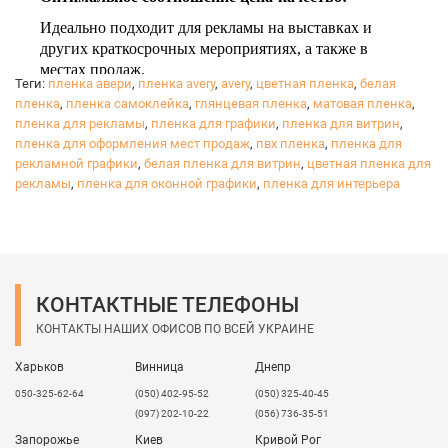
Идеально подходит для рекламы на выставках и
других краткосрочных мероприятиях, а также в
местах продаж.
Теги:
пленка авери
,
пленка avery
,
avery
,
цветная пленка
,
белая
Соответствует международным стандартам
пленка
,
пленка самоклейка
,
глянцевая пленка
,
матовая пленка
,
пожарной безопасности.
пленка для рекламы
,
пленка для графики
,
пленка для витрин
,
пленка для оформления мест продаж
,
пвх пленка
,
пленка для
рекламной графики
,
белая пленка для витрин
,
цветная пленка для
рекламы
,
пленка для оконной графики
,
пленка для интерьера
КОНТАКТНЫЕ ТЕЛЕФОНЫ
КОНТАКТЫ НАШИХ ОФИСОВ ПО ВСЕЙ УКРАИНЕ
Харьков
Винница
Днепр
050-325-62-64
(050) 402-95-52
(050) 325-40-45
(097) 202-10-22
(056) 736-35-51
Запорожье
Киев
Кривой Рог