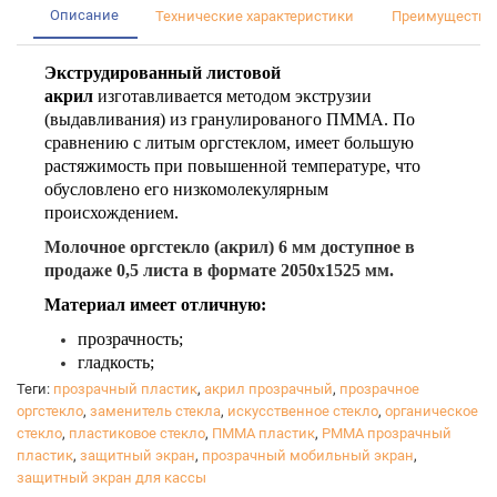
Описание
Технические характеристики
Преимущества
Экструдированный листовой
акрил
изготавливается методом экструзии
(выдавливания) из гранулированого ПММА. По
сравнению с литым оргстеклом, имеет большую
растяжимость при повышенной температуре, что
обусловлено его низкомолекулярным
происхождением.
Молочное оргстекло (акрил) 6 мм доступное в
продаже 0,5 листа в формате 2050х1525 мм.
Материал имеет отличную:
прозрачность;
гладкость;
светопропускаемость;
Теги:
прозрачный пластик
,
акрил прозрачный
,
прозрачное
стабильную толщину;
оргстекло
,
заменитель стекла
,
искусственное стекло
,
органическое
хорошие оптические свойства;
стекло
,
пластиковое стекло
,
ПММА пластик
,
PMMA прозрачный
сопротивляемость ультрафиолетовому,
пластик
,
защитный экран
,
прозрачный мобильный экран
,
защитный экран для кассы
химическому и механическому воздействию.