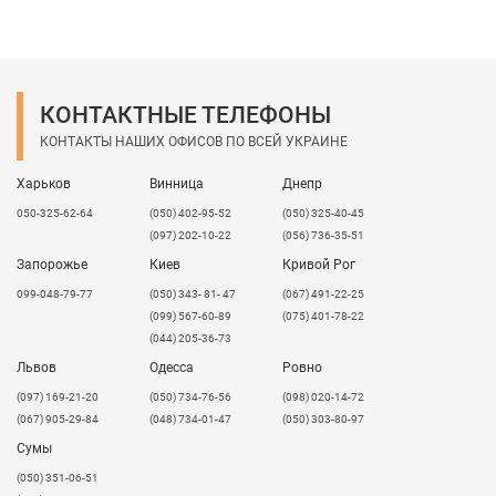
Используйте оргстекло
Plazcryl
и
Promocryl:
в строительстве;
рекламе;
промышленности;
КОНТАКТНЫЕ ТЕЛЕФОНЫ
интерьере;
КОНТАКТЫ НАШИХ ОФИСОВ ПО ВСЕЙ УКРАИНЕ
для изготовления различных видов отделки и
дизайна.
Харьков
Винница
Днепр
Предоставляем услуги прямолинейной и
050-325-62-64
(050) 402-95-52
(050) 325-40-45
криволинейной резки.
(097) 202-10-22
(056) 736-35-51
Экструдированный акрил пригоден для
Запорожье
Киев
Кривой Рог
использования в пищевой промышленности.
099-048-79-77
(050) 343- 81- 47
(067) 491-22-25
Возможны расхождения в толщине материала !!!
(099) 567-60-89
(075) 401-78-22
(044) 205-36-73
Львов
Одесса
Ровно
​(097) 169-21-20
(050) 734-76-56
(098) 020-14-72
(067) 905-29-84
(048) 734-01-47
(050) 303-80-97
Сумы
(050) 351-06-51