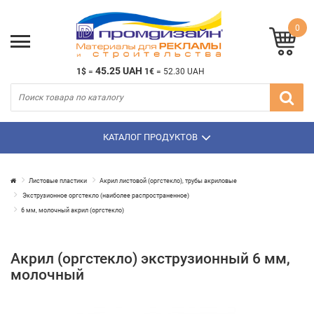
0
45.25 UAH
1$
=
1€
=
52.30 UAH
КАТАЛОГ ПРОДУКТОВ
Листовые пластики
Акрил листовой (оргстекло), трубы акриловые
Экструзионное оргстекло (наиболее распространенное)
6 мм, молочный акрил (оргстекло)
Акрил (оргстекло) экструзионный 6 мм,
молочный