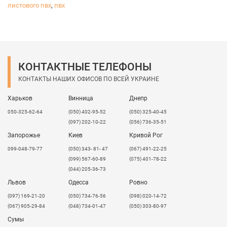
листового пвх
,
пвх
КОНТАКТНЫЕ ТЕЛЕФОНЫ
КОНТАКТЫ НАШИХ ОФИСОВ ПО ВСЕЙ УКРАИНЕ
Харьков
Винница
Днепр
050-325-62-64
(050) 402-95-52
(050) 325-40-45
(097) 202-10-22
(056) 736-35-51
Запорожье
Киев
Кривой Рог
099-048-79-77
(050) 343- 81- 47
(067) 491-22-25
(099) 567-60-89
(075) 401-78-22
(044) 205-36-73
Львов
Одесса
Ровно
​(097) 169-21-20
(050) 734-76-56
(098) 020-14-72
(067) 905-29-84
(048) 734-01-47
(050) 303-80-97
Сумы