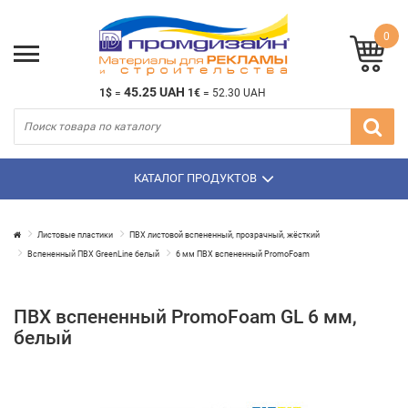
0
45.25 UAH
1$
=
1€
=
52.30 UAH
КАТАЛОГ ПРОДУКТОВ
Листовые пластики
ПВХ листовой вспененный, прозрачный, жёсткий
Вспененный ПВХ GreenLine белый
6 мм ПВХ вспененный PromoFoam
ПВХ вспененный PromoFoam GL 6 мм,
белый