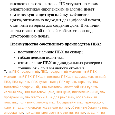
высокого качества, которое НЕ уступает по своим
характеристикам европейским аналогам,
имеет
статическую защитную плёнку зелёногого
цвета
,
оптимально подходит для цифровой печати,
отличный материал для создания фона. В наличии
листы с защитной плёнкой с обеих сторон под
двустороннюю печать.
Преимущества собственного производства ПВХ:
постоянное наличие ПВХ на складе;
гибкая ценовая политика;
изготовление ПВХ индивидуальных размеров и
толщин от 2 до 8 мм любого объема в
Теги:
ПВХ прозрачный
,
ПВХ
,
прозрачный монолитный ПВХ
,
кратчайшие сроки;
монолитный ПВХ
,
ПВХ для стендов
,
ПВХ для кармашков
,
тонкий
возможность изготовления ПВХ без защитной
ПВХ
,
ПВХ купить
,
ПВХ купить киев
,
ПВХ купить харьков
,
ПВХ
пленки с целью экономии.
листовой прозрачный
,
ПВХ листовой
,
листовой ПВХ купить
,
черный пвх
,
ПВХ листовой цена
,
ПВХ цена
,
пвх вспененный
,
пвх
прозрачный
,
пвх жесткий
,
ПВХ для рекламы
,
облегченный
пластик
,
поливинилхлорид
,
пвх Промдизайн
,
пвх перегородки
,
купить пвх для стендов
,
указатели из пвх
,
объемные букви из пвх
,
вивески пвх
,
пвх щиты
,
виставочные стенды из пвх
,
изделия из