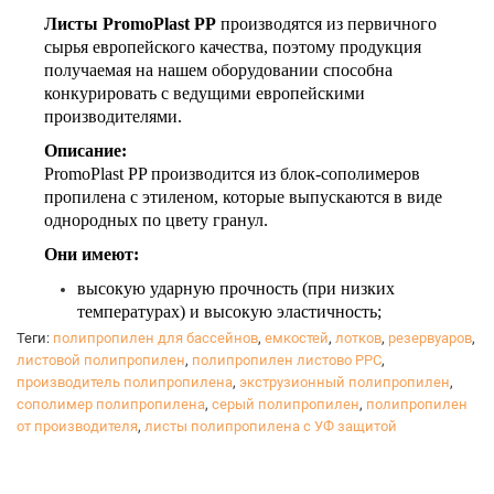
Листы PromoPlast PP
производятся из первичного
сырья европейского качества, поэтому продукция
получаемая на нашем оборудовании способна
конкурировать с ведущими европейскими
производителями.
Описание:
PromoPlast PP производится из блок-сополимеров
пропилена с этиленом, которые выпускаются в виде
однородных по цвету гранул.
Они имеют:
высокую ударную прочность (при низких
температурах) и высокую эластичность;
повышенную долговременную термическую
Теги:
полипропилен для бассейнов
,
емкостей
,
лотков
,
резервуаров
,
стабильность;
листовой полипропилен
,
полипропилен листово РРС
,
стойкость к термоокислительному разрушению
производитель полипропилена
,
экструзионный полипропилен
,
во время производства и переработке
сополимер полипропилена
,
серый полипропилен
,
полипропилен
от производителя
полипропилена, а также при эксплуатации
,
листы полипропилена с УФ защитой
изделий из него.
В зависимости от пожеланий клиента завод может