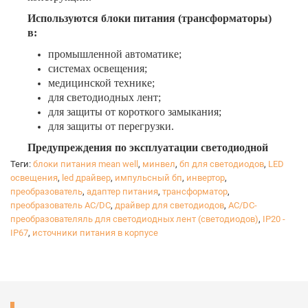
Используются блоки питания (трансформаторы)
в:
промышленной автоматике;
системах освещения;
медицинской технике;
для светодиодных лент;
для защиты от короткого замыкания;
для защиты от перегрузки.
Предупреждения по эксплуатации светодиодной
продукции:
Теги:
блоки питания mean well
,
минвел
,
бп для светодиодов
,
LED
1. Не допускать механических повреждений.
освещения
,
led драйвер
,
импульсный бп
,
инвертор
,
2. Правильно оценивать технические возможности
преобразователь
,
адаптер питания
,
трансформатор
,
светодиодов при решении конструкторских задач.
преобразователь AC/DC
,
драйвер для светодиодов
,
AC/DC-
преобразователяль для светодиодных лент (светодиодов)
3. Правильно учитывать потребляемую мощность
,
IP20 -
IP67
,
источники питания в корпусе
при расчёте нагрузки на сеть.
4. Правильно учитывать мощность блока питания на
необходимое количество светодиодов.
5. Применять допустимого сечения провода, доп.
оборудование - учитывать их сопротивление.
6. Напряжение питания должно быть не более 12