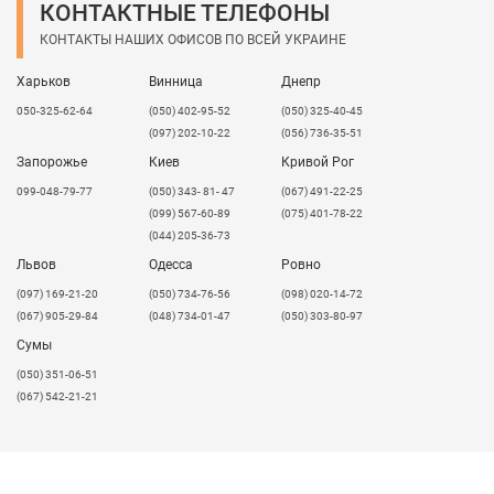
КОНТАКТНЫЕ ТЕЛЕФОНЫ
Вольт.
КОНТАКТЫ НАШИХ ОФИСОВ ПО ВСЕЙ УКРАИНЕ
7. Напряжение питания должно быть постоянным,
не допускать его колебания.
Харьков
Винница
Днепр
8. При получении товара удостовериться в
идентичности видов свечения комплектов
050-325-62-64
(050) 402-95-52
(050) 325-40-45
светодиодов.
(097) 202-10-22
(056) 736-35-51
Запорожье
Киев
Кривой Рог
В нашем ассортименте есть блоки питания Mean Well
как для внешнего использования, так и для
099-048-79-77
(050) 343- 81- 47
(067) 491-22-25
использования внутри помещений.
(099) 567-60-89
(075) 401-78-22
(044) 205-36-73
IP20
- блоки питания невлагозащищенные для
использования
внутри помещений
, что не
Львов
Одесса
Ровно
пригодны для внешнего использования.
​(097) 169-21-20
(050) 734-76-56
(098) 020-14-72
IP67
- влагозащищенные блоки питания для
(067) 905-29-84
(048) 734-01-47
(050) 303-80-97
использования
снаружи
помещений
.
Сумы
(050) 351-06-51
(067) 542-21-21