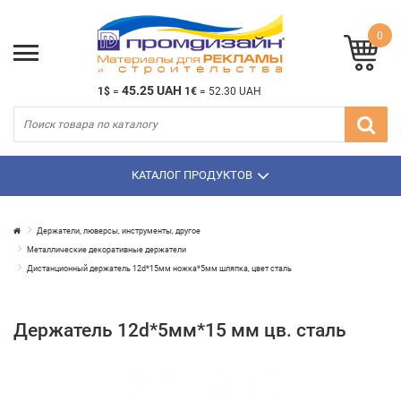
0
45.25 UAH
1$
=
1€
=
52.30 UAH
КАТАЛОГ ПРОДУКТОВ
Держатели, люверсы, инструменты, другое
Металлические декоративные держатели
Дистанционный держатель 12d*15мм ножка*5мм шляпка, цвет сталь
Держатель 12d*5мм*15 мм цв. сталь