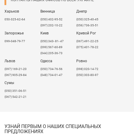
Харьков
Винница
Днепр
050-325-62-64
(050) 402-95-52
(050) 325-40-45
(097) 202-10-22
(056) 736-35-51
Запорожье
Киев
Кривой Рог
099-048-79-77
(050) 343- 81- 47
(067) 491-22-25
(099) 567-60-89
(075) 401-78-22
(044) 205-36-73
Львов
Одесса
Ровно
​(097) 169-21-20
(050) 734-76-56
(098) 020-14-72
(067) 905-29-84
(048) 734-01-47
(050) 303-80-97
Сумы
(050) 351-06-51
(067) 542-21-21
УЗНАЙ ПЕРВЫМ О НАШИХ СПЕЦИАЛЬНЫХ
ПРЕДЛОЖЕНИЯХ