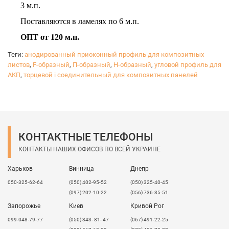
3 м.п.
Поставляются в ламелях по 6 м.п.
ОПТ от 120 м.п.
Теги:
анодированный приоконный профиль для композитных
листов
,
F-образный
,
П-образный
,
Н-образный
,
угловой профиль для
АКП
,
торцевой і соединительный для композитных панелей
КОНТАКТНЫЕ ТЕЛЕФОНЫ
КОНТАКТЫ НАШИХ ОФИСОВ ПО ВСЕЙ УКРАИНЕ
Харьков
Винница
Днепр
050-325-62-64
(050) 402-95-52
(050) 325-40-45
(097) 202-10-22
(056) 736-35-51
Запорожье
Киев
Кривой Рог
099-048-79-77
(050) 343- 81- 47
(067) 491-22-25