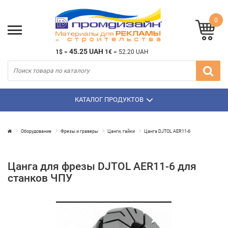
0
45.25 UAH
1$
=
1€
=
52.20 UAH
КАТАЛОГ ПРОДУКТОВ
Оборудование
Фрезы и граверы
Цанги, гайки
Цанга DJTOL AER11-6
Цанга для фрезы DJTOL AER11-6 для
станков ЧПУ