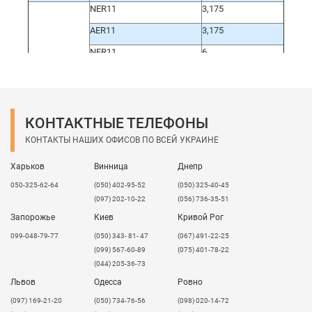
NER11
3,175
AER11
3,175
NER11
6
AER11
6
NER20
3,175
AER20
3,175
КОНТАКТНЫЕ ТЕЛЕФОНЫ
AER20
4
КОНТАКТЫ НАШИХ ОФИСОВ ПО ВСЕЙ УКРАИНЕ
NER20
6
Харьков
Винница
Днепр
AER20
6
050-325-62-64
(050) 402-95-52
(050) 325-40-45
(097) 202-10-22
(056) 736-35-51
AER20
8
Запорожье
Киев
Кривой Рог
AER20
10
099-048-79-77
(050) 343- 81- 47
(067) 491-22-25
AER20
12
(099) 567-60-89
(075) 401-78-22
(044) 205-36-73
NER25
3,175
Львов
Одесса
Ровно
NER25
6
​(097) 169-21-20
(050) 734-76-56
(098) 020-14-72