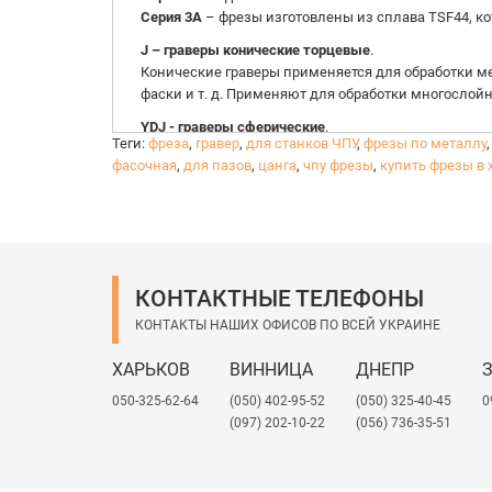
Серия 3A
– фрезы изготовлены из сплава TSF44, к
J – граверы конические торцевые
.
Конические граверы применяется для обработки ме
фаски и т. д. Применяют для обработки многослойн
YDJ - граверы сферические
.
Теги:
фреза
,
гравер
,
для станков ЧПУ
,
фрезы по металлу
Конические сферические (радиусные) граверы при
фасочная
,
для пазов
,
цанга
,
чпу фрезы
,
купить фрезы в 
акрила, ПВХ, МДФ, твердой древесины, алюминия и
1
V,
ZV -
v-образные конусные (для пазов).
Фрезы конусные гравировальные для создания V-об
на дерево, ДСП, МДФ.
КОНТАКТНЫЕ ТЕЛЕФОНЫ
КОНТАКТЫ НАШИХ ОФИСОВ ПО ВСЕЙ УКРАИНЕ
ХАРЬКОВ
ВИННИЦА
ДНЕПР
050-325-62-64
(050) 402-95-52
(050) 325-40-45
0
(097) 202-10-22
(056) 736-35-51