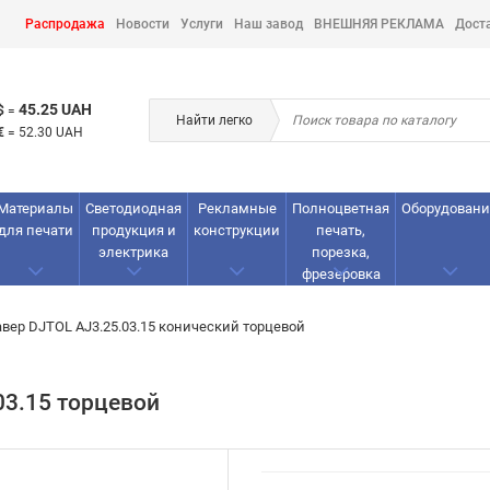
Распродажа
Новости
Услуги
Наш завод
ВНЕШНЯЯ РЕКЛАМА
Дост
45.25 UAH
$
=
Найти легко
€
=
52.30 UAH
Материалы
Светодиодная
Рекламные
Полноцветная
Оборудовани
для печати
продукция и
конструкции
печать,
электрика
порезка,
фрезеровка
авер DJTOL AJ3.25.03.15 конический торцевой
03.15 торцевой