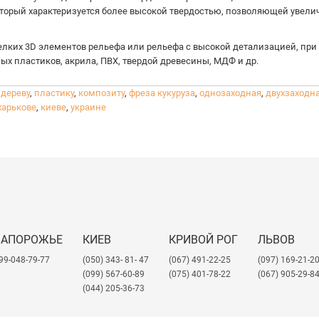
оторый характеризуется более высокой твердостью, позволяющей увели
лких 3D элементов рельефа или рельефа с высокой детализацией, при 
ых пластиков, акрила, ПВХ, твердой древесины, МДФ и др.
,
дереву
,
пластику
,
композиту
,
фреза кукуруза
,
однозаходная
,
двухзаходн
меняются для обработки мелких 3D элементов рельефа или рельефа с 
харькове
,
киеве
,
украине
 др.
разного паза. Применяются для снятия фаски, фрезеровки по линии и г
ЗАПОРОЖЬЕ
КИЕВ
КРИВОЙ РОГ
ЛЬВОВ
99-048-79-77
(050) 343- 81- 47
(067) 491-22-25
​(097) 169-21-2
(099) 567-60-89
(075) 401-78-22
(067) 905-29-8
(044) 205-36-73