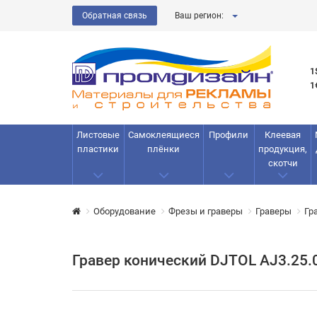
Обратная связь
Ваш регион:
1
1
Листовые
Самоклеящиеся
Профили
Клеевая
пластики
плёнки
продукция,
скотчи
Оборудование
Фрезы и граверы
Граверы
Гр
Гравер конический DJTOL AJ3.25.