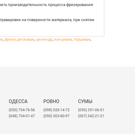
чить производительность процесса фрезерования.
гравировке на поверхности материала, при снятии
ая
,
фреза дисковая
,
цилиндр
,
концевая
,
торцевая
,
высокой детализацией. Применяют для обработки
равировки, а также нанесения рисунков и узоров
ОДЕССА
РОВНО
СУМЫ
0
(050) 734-76-56
(098) 020-14-72
(050) 351-06-51
4
(048) 734-01-47
(050) 303-80-97
(067) 542-21-21