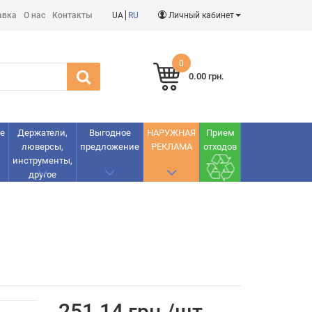
авка
О нас
Контакты
UA
RU
Личный кабинет
0
0.00 грн.
е
Держатели,
Выгодное
НАРУЖНАЯ
Прием
люверсы,
предложение
РЕКЛАМА
отходов
инструменты,
другое
251.14 грн./шт