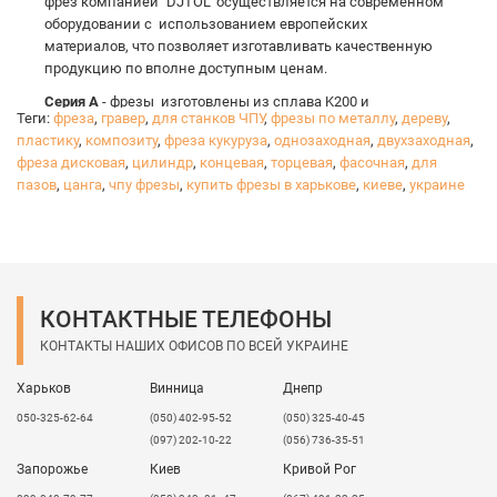
фрез компанией "DJTOL" осуществляется на современном
оборудовании с использованием европейских
материалов, что позволяет изготавливать качественную
продукцию по вполне доступным ценам.
Серия A
- фрезы изготовлены из сплава K200 и
Теги:
фреза
,
гравер
,
для станков ЧПУ
,
фрезы по металлу
,
дереву
,
используются для обработки мягких материалов, также
пластику
,
композиту
,
фреза кукуруза
,
однозаходная
,
двухзаходная
,
допускается обработка мягких металлов.
фреза дисковая
,
цилиндр
,
концевая
,
торцевая
,
фасочная
,
для
Серия AA
– фрезы изготовлены из сплава K55UF и
пазов
,
цанга
,
чпу фрезы
,
купить фрезы в харькове
,
киеве
,
украине
используются для обработки твердых материалов и
цветных металлов.
Серия 3A
– фрезы изготовлены из сплава TSF44, который
характеризуется более высокой твердостью, позволяющей
увеличить производительность процесса фрезерования.
J – граверы конические торцевые
.
КОНТАКТНЫЕ ТЕЛЕФОНЫ
Конические граверы применяется для обработки мелких
КОНТАКТЫ НАШИХ ОФИСОВ ПО ВСЕЙ УКРАИНЕ
3D элементов рельефа или рельефа с высокой
детализацией, при гравировке на поверхности материала,
Харьков
Винница
Днепр
при снятии фаски и т. д. Применяют для обработки
050-325-62-64
(050) 402-95-52
(050) 325-40-45
многослойных пластиков, акрила, ПВХ, твердой
(097) 202-10-22
(056) 736-35-51
древесины, МДФ и др.
Запорожье
Киев
Кривой Рог
YDJ - граверы сферические
.