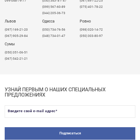
099-048-79-77
Конические сферические (радиусные) граверы
(050) 343- 81- 47
(067) 491-22-25
применяются для обработки мелких 3D элементов
(099) 567-60-89
(075) 401-78-22
рельефа или рельефа с высокой детализацией.
(044) 205-36-73
Применяют для обработки акрила, ПВХ, МДФ, твердой
Львов
Одесса
Ровно
древесины, алюминия и др.
​(097) 169-21-20
(050) 734-76-56
(098) 020-14-72
1
V,
ZV -
v-образные конусные (для пазов).
(067) 905-29-84
(048) 734-01-47
(050) 303-80-97
Сумы
Фрезы конусные гравировальные для создания V-
образного паза. Применяются для снятия фаски,
(050) 351-06-51
фрезеровки по линии и гравировки, а также нанесения
(067) 542-21-21
рисунков и узоров на дерево, ДСП, МДФ.
УЗНАЙ ПЕРВЫМ О НАШИХ СПЕЦИАЛЬНЫХ
ПРЕДЛОЖЕНИЯХ
Введите свой e-mail адрес
*
Подписаться