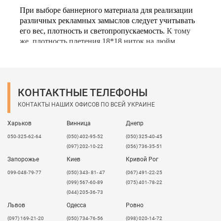
При выборе баннерного материала для реализации
различных рекламных замыслов следует учитывать
его вес, плотность и светопропускаемость.
К тому
же, плотность плетения 18*18 ниток на дюйм
показывает сильную мощность такого баннера.
Frontlit
— непрозрачная баннерная ткань различной
плотности, степени глянца для односторонней
печати баннеров с внешней подсветкой
КОНТАКТНЫЕ ТЕЛЕФОНЫ
изображения или естественным освещением.
КОНТАКТЫ НАШИХ ОФИСОВ ПО ВСЕЙ УКРАИНЕ
Харьков
Винница
Днепр
050-325-62-64
(050) 402-95-52
(050) 325-40-45
(097) 202-10-22
(056) 736-35-51
Запорожье
Киев
Кривой Рог
099-048-79-77
(050) 343- 81- 47
(067) 491-22-25
(099) 567-60-89
(075) 401-78-22
(044) 205-36-73
Львов
Одесса
Ровно
​(097) 169-21-20
(050) 734-76-56
(098) 020-14-72