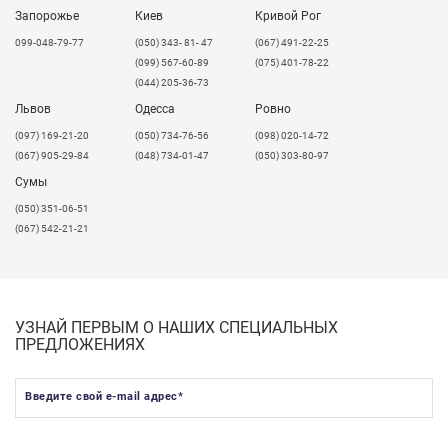
Запорожье
Киев
Кривой Рог
099-048-79-77
(050) 343- 81- 47
(067) 491-22-25
(099) 567-60-89
(075) 401-78-22
(044) 205-36-73
Львов
Одесса
Ровно
​(097) 169-21-20
(050) 734-76-56
(098) 020-14-72
(067) 905-29-84
(048) 734-01-47
(050) 303-80-97
Сумы
(050) 351-06-51
(067) 542-21-21
УЗНАЙ ПЕРВЫМ О НАШИХ СПЕЦИАЛЬНЫХ
ПРЕДЛОЖЕНИЯХ
Введите свой e-mail адрес
*