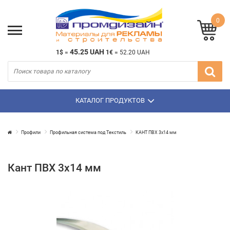
0
45.25 UAH
1$
=
1€
=
52.20 UAH
КАТАЛОГ ПРОДУКТОВ
Профили
Профильная система под Текстиль
КАНТ ПВХ 3x14 мм
Кант ПВХ 3x14 мм