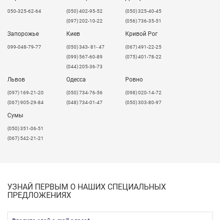
050-325-62-64
(050) 402-95-52
(050) 325-40-45
(097) 202-10-22
(056) 736-35-51
Запорожье
Киев
Кривой Рог
099-048-79-77
(050) 343- 81- 47
(067) 491-22-25
(099) 567-60-89
(075) 401-78-22
(044) 205-36-73
Львов
Одесса
Ровно
​(097) 169-21-20
(050) 734-76-56
(098) 020-14-72
(067) 905-29-84
(048) 734-01-47
(050) 303-80-97
Сумы
(050) 351-06-51
(067) 542-21-21
УЗНАЙ ПЕРВЫМ О НАШИХ СПЕЦИАЛЬНЫХ
ПРЕДЛОЖЕНИЯХ