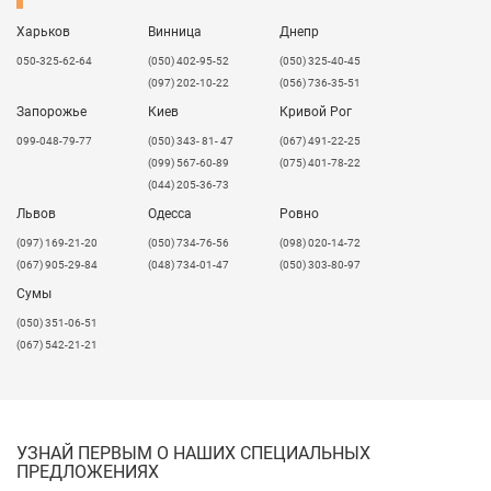
Харьков
Винница
Днепр
050-325-62-64
(050) 402-95-52
(050) 325-40-45
(097) 202-10-22
(056) 736-35-51
Запорожье
Киев
Кривой Рог
099-048-79-77
(050) 343- 81- 47
(067) 491-22-25
(099) 567-60-89
(075) 401-78-22
(044) 205-36-73
Львов
Одесса
Ровно
​(097) 169-21-20
(050) 734-76-56
(098) 020-14-72
(067) 905-29-84
(048) 734-01-47
(050) 303-80-97
Сумы
(050) 351-06-51
(067) 542-21-21
УЗНАЙ ПЕРВЫМ О НАШИХ СПЕЦИАЛЬНЫХ
ПРЕДЛОЖЕНИЯХ