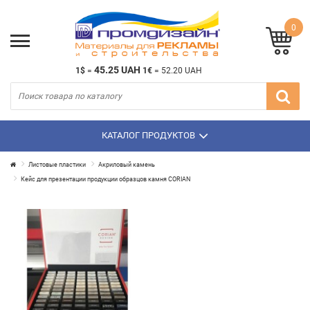
0
45.25 UAH
1$
=
1€
=
52.20 UAH
КАТАЛОГ ПРОДУКТОВ
Листовые пластики
Акриловый камень
Кейс для презентации продукции образцов камня CORIAN