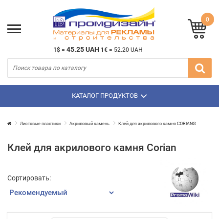
0
45.25 UAH
1$
=
1€
=
52.20 UAH
КАТАЛОГ ПРОДУКТОВ
Листовые пластики
Акриловый камень
Клей для акрилового камня CORIAN®
Клей для акрилового камня Corian
Сортировать: