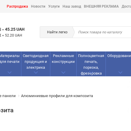
Распродажа
Новости
Услуги
Наш завод
ВНЕШНЯЯ РЕКЛАМА
Дост
45.25 UAH
$
=
Найти легко
€
=
52.20 UAH
Материалы
Светодиодная
Рекламные
Полноцветная
Оборудовани
для печати
продукция и
конструкции
печать,
электрика
порезка,
фрезеровка
е панели
Алюминиевые профили для композита
зита