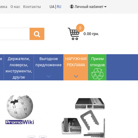
авка
О нас
Контакты
UA
RU
Личный кабинет
0
0.00 грн.
е
Держатели,
Выгодное
НАРУЖНАЯ
Прием
люверсы,
предложение
РЕКЛАМА
отходов
инструменты,
другое