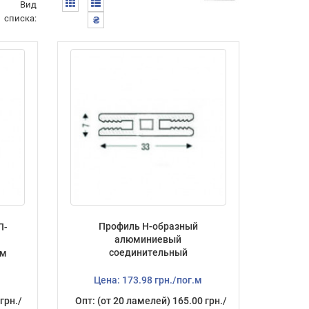
Вид
списка:
₴
Профиль Н-образный
П-
алюминиевый
соединительный
мм
анодированный, 6 м, 3 мм
Цена: 173.98 грн./пог.м
грн./
Опт: (от 20 ламелей) 165.00 грн./