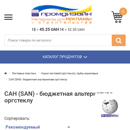
0
45.25 UAH
1$
=
1€
=
52.30 UAH
КАТАЛОГ ПРОДУКТОВ
Листовые пластики
Акрил листовой (оргстекло), трубы акриловые
САН (SAN) - бюджетная альтернатива оргстеклу
САН (SAN) - бюджетная альтернатива
оргстеклу
Сортировать: