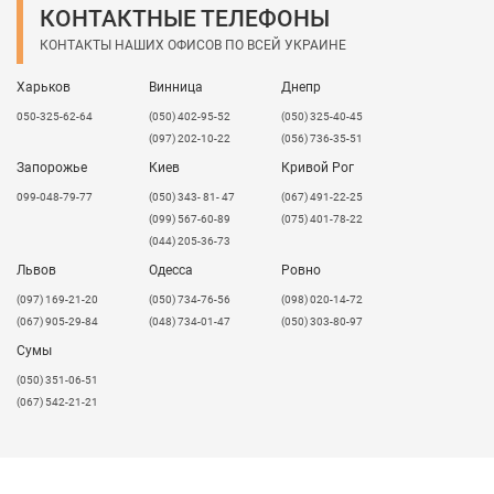
КОНТАКТНЫЕ ТЕЛЕФОНЫ
КОНТАКТЫ НАШИХ ОФИСОВ ПО ВСЕЙ УКРАИНЕ
Харьков
Винница
Днепр
050-325-62-64
(050) 402-95-52
(050) 325-40-45
(097) 202-10-22
(056) 736-35-51
Запорожье
Киев
Кривой Рог
099-048-79-77
(050) 343- 81- 47
(067) 491-22-25
(099) 567-60-89
(075) 401-78-22
(044) 205-36-73
Львов
Одесса
Ровно
​(097) 169-21-20
(050) 734-76-56
(098) 020-14-72
(067) 905-29-84
(048) 734-01-47
(050) 303-80-97
Сумы
(050) 351-06-51
(067) 542-21-21