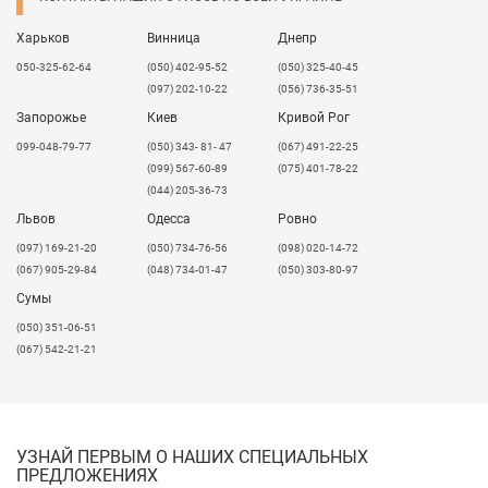
Харьков
Винница
Днепр
050-325-62-64
(050) 402-95-52
(050) 325-40-45
(097) 202-10-22
(056) 736-35-51
Запорожье
Киев
Кривой Рог
099-048-79-77
(050) 343- 81- 47
(067) 491-22-25
(099) 567-60-89
(075) 401-78-22
(044) 205-36-73
Львов
Одесса
Ровно
​(097) 169-21-20
(050) 734-76-56
(098) 020-14-72
(067) 905-29-84
(048) 734-01-47
(050) 303-80-97
Сумы
(050) 351-06-51
(067) 542-21-21
УЗНАЙ ПЕРВЫМ О НАШИХ СПЕЦИАЛЬНЫХ
ПРЕДЛОЖЕНИЯХ