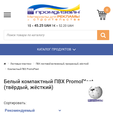
0
45.25 UAH
1$
=
1€
=
52.20 UAH
КАТАЛОГ ПРОДУКТОВ
Листовые пластики
ПВХ листовой вспененный, прозрачный, жёсткий
Компактный ПВХ PromoPlast
Белый компактный ПВХ PromoPlast
(твёрдый, жёсткий)
Сортировать: