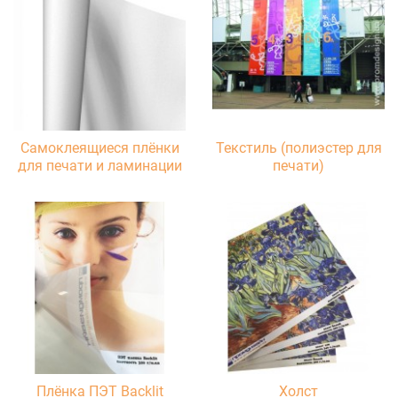
Самоклеящиеся плёнки
Текстиль (полиэстер для
для печати и ламинации
печати)
Плёнка ПЭТ Backlit
Холст