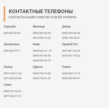
КОНТАКТНЫЕ ТЕЛЕФОНЫ
КОНТАКТЫ НАШИХ ОФИСОВ ПО ВСЕЙ УКРАИНЕ
Харьков
Винница
Днепр
050-325-62-64
(050) 402-95-52
(050) 325-40-45
(097) 202-10-22
(056) 736-35-51
Запорожье
Киев
Кривой Рог
099-048-79-77
(050) 343- 81- 47
(067) 491-22-25
(099) 567-60-89
(075) 401-78-22
(044) 205-36-73
Львов
Одесса
Ровно
​(097) 169-21-20
(050) 734-76-56
(098) 020-14-72
(067) 905-29-84
(048) 734-01-47
(050) 303-80-97
Сумы
(050) 351-06-51
(067) 542-21-21