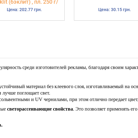
lit (бэклит) , пл. 250 г/
м.кв
Цена: 202.77 грн.
Цена: 30.15 грн.
лярность среди изготовителей рекламы, благодаря своим харак
стойчивый материал без клеевого слоя, изготавливаемый на о
н лучше поглощает свет.
сольвентными и UV чернилами, при этом отлично передает цвет,
ные
светорассеивающие свойства
. Это позволяет применять ег
в.