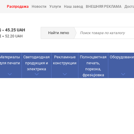
Распродажа
Новости
Услуги
Наш завод
ВНЕШНЯЯ РЕКЛАМА
Дост
45.25 UAH
$
=
Найти легко
€
=
52.20 UAH
Материалы
Светодиодная
Рекламные
Полноцветная
Оборудовани
для печати
продукция и
конструкции
печать,
электрика
порезка,
фрезеровка