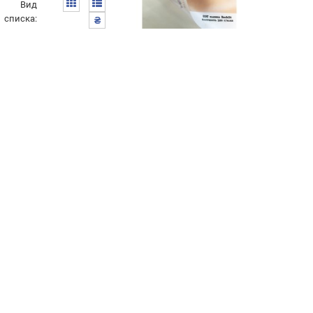
Вид
списка:
₴