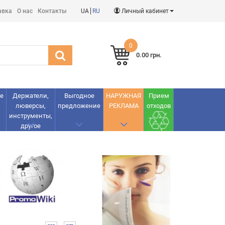
авка
О нас
Контакты
UA
RU
Личный кабинет
0
0.00 грн.
е
Держатели,
Выгодное
НАРУЖНАЯ
Прием
люверсы,
предложение
РЕКЛАМА
отходов
инструменты,
другое