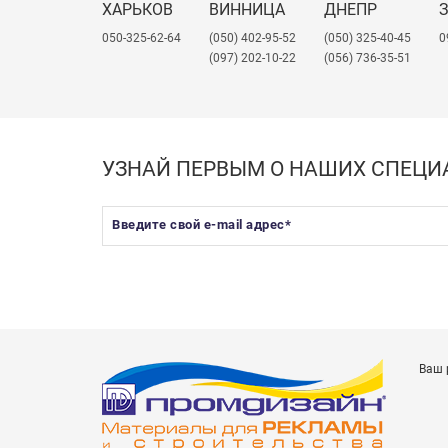
ХАРЬКОВ
ВИННИЦА
ДНЕПР
050-325-62-64
(050) 402-95-52
(050) 325-40-45
0
(097) 202-10-22
(056) 736-35-51
УЗНАЙ ПЕРВЫМ О НАШИХ СПЕЦ
Введите свой e-mail адрес
*
Ваш 