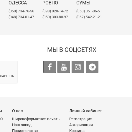
ОДЕССА
РОВНО
СУМЫ
0
(050) 734-76-56
(098) 020-14-72
(050) 351-06-51
4
(048) 734-01-47
(050) 303-80-97
(067) 542-21-21
МЫ В СОЦСЕТЯХ
ы
О нас
Личный кабинет
00
Широкоформатная печать
Регистрация
Наш завод
Авторизация
Производство
Корзина