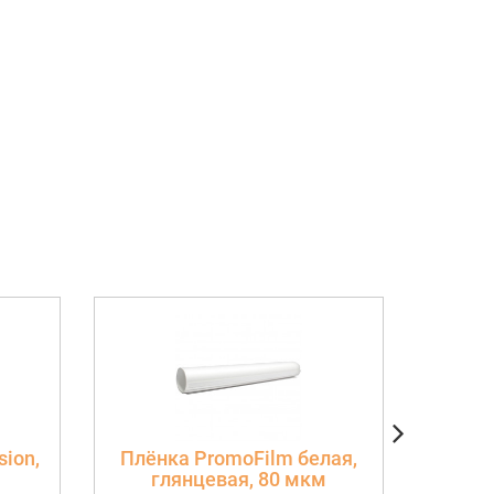
ion,
Плёнка PromoFilm белая,
Рак
глянцевая, 80 мкм