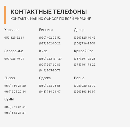
КОНТАКТНЫЕ ТЕЛЕФОНЫ
КОНТАКТЫ НАШИХ ОФИСОВ ПО ВСЕЙ УКРАИНЕ
Харьков
Винница
Днепр
050-325-62-64
(050) 402-95-52
(050) 325-40-45
(097) 202-10-22
(056) 736-35-51
Запорожье
Киев
Кривой Рог
099-048-79-77
(050) 343- 81- 47
(067) 491-22-25
(099) 567-60-89
(075) 401-78-22
(044) 205-36-73
Львов
Одесса
Ровно
​(097) 169-21-20
(050) 734-76-56
(098) 020-14-72
(067) 905-29-84
(048) 734-01-47
(050) 303-80-97
Сумы
(050) 351-06-51
(067) 542-21-21