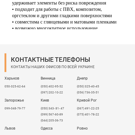
удерживает элементы без риска повреждения
• подходит для работы с ПВХ, композитом,
оргстеклом и другими гладкими поверхностями
• совместима с глянцевыми и матовыми пленками
• возможно многократное использование
• сохраняет форму и рабочие свойства до 1 месяца
Применение:
• перенос плотерной резки (винил, Avery)
• изготовление рекламной продукции и вывесок
КОНТАКТНЫЕ ТЕЛЕФОНЫ
• оформление витрин, стендов, табличек
КОНТАКТЫ НАШИХ ОФИСОВ ПО ВСЕЙ УКРАИНЕ
• нанесение графики на твердые материалы
МТ-95 — практичное решение для повседневной
Харьков
Винница
Днепр
работы, когда важны точность, удобство и контроль в
050-325-62-64
(050) 402-95-52
(050) 325-40-45
процессе монтажа.
(097) 202-10-22
(056) 736-35-51
Запорожье
Киев
Кривой Рог
099-048-79-77
(050) 343- 81- 47
(067) 491-22-25
(099) 567-60-89
(075) 401-78-22
(044) 205-36-73
Львов
Одесса
Ровно