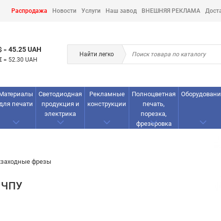
Распродажа
Новости
Услуги
Наш завод
ВНЕШНЯЯ РЕКЛАМА
Дост
45.25 UAH
$
=
Найти легко
€
=
52.30 UAH
Материалы
Светодиодная
Рекламные
Полноцветная
Оборудовани
для печати
продукция и
конструкции
печать,
электрика
порезка,
фрезеровка
хзаходные фрезы
 ЧПУ