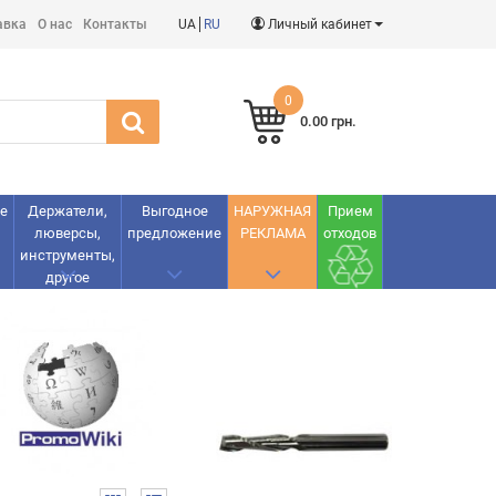
авка
О нас
Контакты
UA
RU
Личный кабинет
0
0.00 грн.
е
Держатели,
Выгодное
НАРУЖНАЯ
Прием
люверсы,
предложение
РЕКЛАМА
отходов
инструменты,
другое