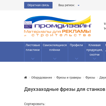
Обратная связь
Ваш регион:
1
1
Листовые
Самоклеящиеся
Профили
Клеевая
пластики
плёнки
продукция,
скотчи
Оборудование
Фрезы и граверы
Фрезы
Дву
Двухзаходные фрезы для станков
Сортировать: