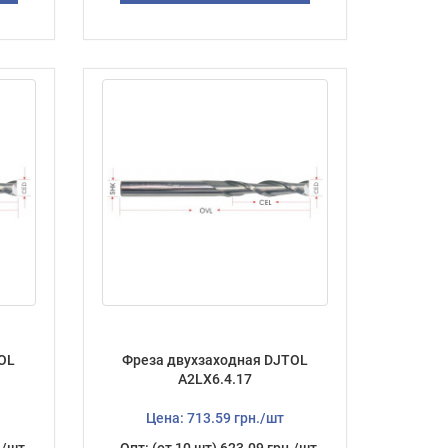
OL
Фреза двухзаходная DJTOL
А2LX6.4.17
Цена: 713.59 грн./шт