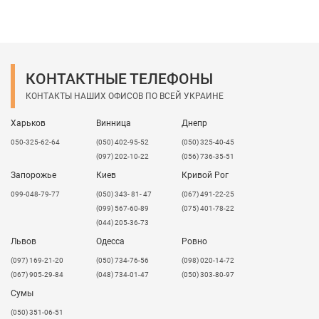
КОНТАКТНЫЕ ТЕЛЕФОНЫ
КОНТАКТЫ НАШИХ ОФИСОВ ПО ВСЕЙ УКРАИНЕ
Харьков
Винница
Днепр
050-325-62-64
(050) 402-95-52
(050) 325-40-45
(097) 202-10-22
(056) 736-35-51
Запорожье
Киев
Кривой Рог
099-048-79-77
(050) 343- 81- 47
(067) 491-22-25
(099) 567-60-89
(075) 401-78-22
(044) 205-36-73
Львов
Одесса
Ровно
​(097) 169-21-20
(050) 734-76-56
(098) 020-14-72
(067) 905-29-84
(048) 734-01-47
(050) 303-80-97
Сумы
(050) 351-06-51