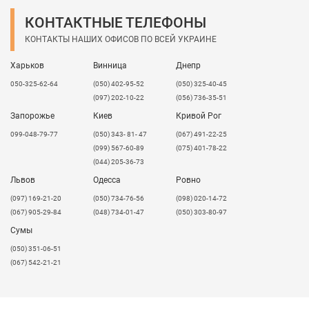
КОНТАКТНЫЕ ТЕЛЕФОНЫ
КОНТАКТЫ НАШИХ ОФИСОВ ПО ВСЕЙ УКРАИНЕ
Харьков
Винница
Днепр
050-325-62-64
(050) 402-95-52
(050) 325-40-45
(097) 202-10-22
(056) 736-35-51
Запорожье
Киев
Кривой Рог
099-048-79-77
(050) 343- 81- 47
(067) 491-22-25
(099) 567-60-89
(075) 401-78-22
(044) 205-36-73
Львов
Одесса
Ровно
​(097) 169-21-20
(050) 734-76-56
(098) 020-14-72
(067) 905-29-84
(048) 734-01-47
(050) 303-80-97
Сумы
(050) 351-06-51
(067) 542-21-21