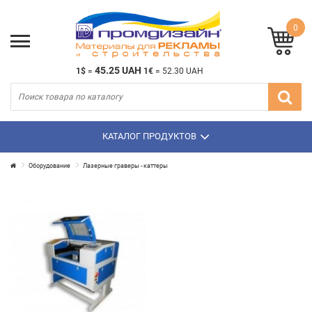
0
45.25 UAH
1$
=
1€
=
52.30 UAH
КАТАЛОГ ПРОДУКТОВ
Оборудование
Лазерные граверы - каттеры