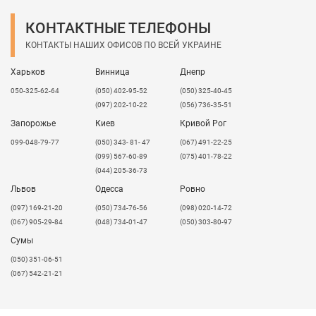
КОНТАКТНЫЕ ТЕЛЕФОНЫ
КОНТАКТЫ НАШИХ ОФИСОВ ПО ВСЕЙ УКРАИНЕ
Харьков
Винница
Днепр
050-325-62-64
(050) 402-95-52
(050) 325-40-45
(097) 202-10-22
(056) 736-35-51
Запорожье
Киев
Кривой Рог
099-048-79-77
(050) 343- 81- 47
(067) 491-22-25
(099) 567-60-89
(075) 401-78-22
(044) 205-36-73
Львов
Одесса
Ровно
​(097) 169-21-20
(050) 734-76-56
(098) 020-14-72
(067) 905-29-84
(048) 734-01-47
(050) 303-80-97
Сумы
(050) 351-06-51
(067) 542-21-21