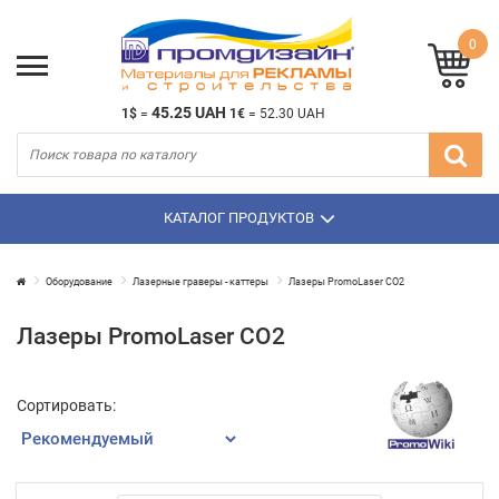
0
45.25 UAH
1$
=
1€
=
52.30 UAH
КАТАЛОГ ПРОДУКТОВ
Оборудование
Лазерные граверы - каттеры
Лазеры PromoLaser CO2
Лазеры PromoLaser CO2
Сортировать: