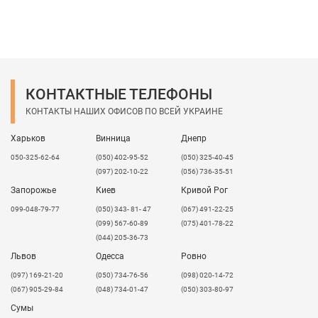
КОНТАКТНЫЕ ТЕЛЕФОНЫ
КОНТАКТЫ НАШИХ ОФИСОВ ПО ВСЕЙ УКРАИНЕ
Харьков
Винница
Днепр
050-325-62-64
(050) 402-95-52
(050) 325-40-45
(097) 202-10-22
(056) 736-35-51
Запорожье
Киев
Кривой Рог
099-048-79-77
(050) 343- 81- 47
(067) 491-22-25
(099) 567-60-89
(075) 401-78-22
(044) 205-36-73
Львов
Одесса
Ровно
​(097) 169-21-20
(050) 734-76-56
(098) 020-14-72
(067) 905-29-84
(048) 734-01-47
(050) 303-80-97
Сумы