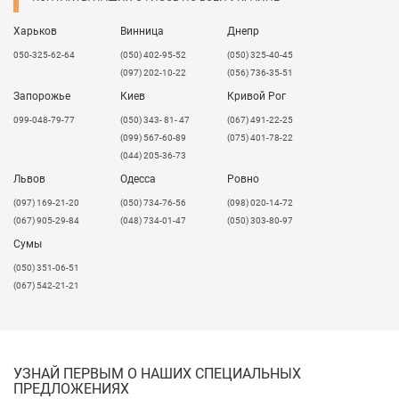
Харьков
Винница
Днепр
050-325-62-64
(050) 402-95-52
(050) 325-40-45
(097) 202-10-22
(056) 736-35-51
Запорожье
Киев
Кривой Рог
099-048-79-77
(050) 343- 81- 47
(067) 491-22-25
(099) 567-60-89
(075) 401-78-22
(044) 205-36-73
Львов
Одесса
Ровно
​(097) 169-21-20
(050) 734-76-56
(098) 020-14-72
(067) 905-29-84
(048) 734-01-47
(050) 303-80-97
Сумы
(050) 351-06-51
(067) 542-21-21
УЗНАЙ ПЕРВЫМ О НАШИХ СПЕЦИАЛЬНЫХ
ПРЕДЛОЖЕНИЯХ