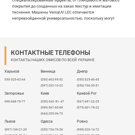
специализированные эффекты, от глянцевого и матового
покрытия до созданных на заказ текстур и имитации
тиснения. Машины VersaUV LEC отличаются
непревзойденной универсальностью, поскольку могут
выполнять биговку и контурную резку практически любой
формы.
Печать и контурная резка.
КОНТАКТНЫЕ ТЕЛЕФОНЫ
Машины серии LEC оптимизируют производственный
процесс, автоматически выполняя контурную резку
КОНТАКТЫ НАШИХ ОФИСОВ ПО ВСЕЙ УКРАИНЕ
распечатанных изображений, что позволяет сэкономить
ценное время и трудозатраты. LEC может выполнять
Харьков
Винница
Днепр
контурную резку сквозь верхний слой материалов с
050-325-62-64
(050) 402-95-52
(050) 325-40-45
подложкой или выполнять резку с перфорацией на
(097) 202-10-22
(056) 736-35-51
материалах без подложки, например, на открыточной
Запорожье
Киев
Кривой Рог
бумаге. Если заменить нож на фальцовочный инструмент,
LEC также может фальцевать материал для того, чтобы его
099-048-79-77
(050) 343- 81- 47
(067) 491-22-25
впоследствии можно было легко и аккуратно сложить.
(099) 567-60-89
(075) 401-78-22
(044) 205-36-73
Высококачественные чернила
Львов
Одесса
Ровно
ECO-UV
​(097) 169-21-20
(050) 734-76-56
(098) 020-14-72