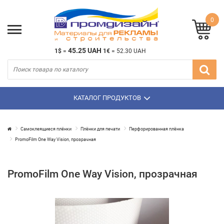
0
45.25 UAH
1$
=
1€
=
52.30 UAH
КАТАЛОГ ПРОДУКТОВ
Самоклеящиеся плёнки
Плёнки для печати
Перфорированная плёнка
PromoFilm One Way Vision, прозрачная
PromoFilm One Way Vision, прозрачная