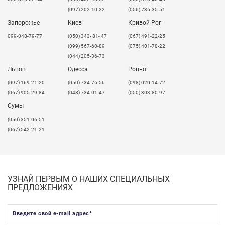
создания интересных и неповторимых эффектов при
(097) 202-10-22
(056) 736-35-51
комбинировании с белой плёнкой и плёнкой с
Запорожье
полноцветной печатью!
Киев
Кривой Рог
099-048-79-77
(050) 343- 81- 47
(067) 491-22-25
(099) 567-60-89
(075) 401-78-22
(044) 205-36-73
Львов
Одесса
Ровно
​(097) 169-21-20
(050) 734-76-56
(098) 020-14-72
(067) 905-29-84
(048) 734-01-47
(050) 303-80-97
Сумы
(050) 351-06-51
(067) 542-21-21
УЗНАЙ ПЕРВЫМ О НАШИХ СПЕЦИАЛЬНЫХ
ПРЕДЛОЖЕНИЯХ
Введите свой e-mail адрес
*