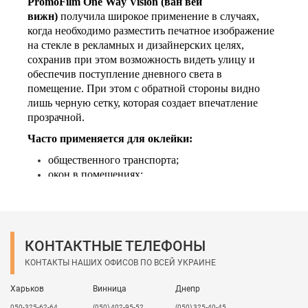
PromoFilm One Way Vision (ван вей
вижн)
получила широкое применение в случаях,
когда необходимо разместить печатное изображение
на стекле в рекламных и дизайнерских целях,
сохранив при этом возможность видеть улицу и
обеспечив поступление дневного света в
помещение. При этом с обратной стороны видно
лишь черную сетку, которая создает впечатление
прозрачной.
Часто применяется для оклейки:
общественного транспорта;
окон в помещениях;
витрин и стеклянных фасадов магазинов.
PromoFilm
One Way Vision
прозрачная
- это плёнка
с максимальным светопропусканием, позволяющая
сохранить видимость изображения с обеих сторон
КОНТАКТНЫЕ ТЕЛЕФОНЫ
прозрачной поверхности на которую она наклеена в
КОНТАКТЫ НАШИХ ОФИСОВ ПО ВСЕЙ УКРАИНЕ
отличии от белой перфоплёнки. Открывает новые
возможности в оформлении витрин, выставочных
Харьков
Винница
Днепр
стендов, брендировании транспорта. Возможность
050-325-62-64
(050) 402-95-52
(050) 325-40-45