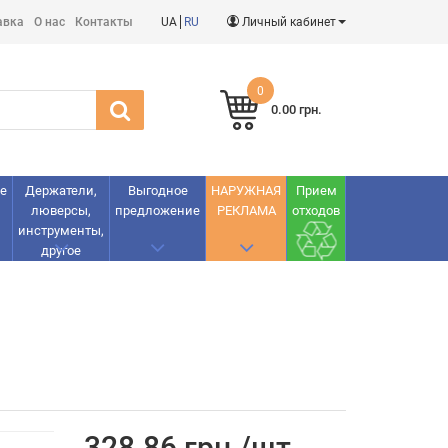
авка
О нас
Контакты
UA
RU
Личный кабинет
0
0.00 грн.
е
Держатели,
Выгодное
НАРУЖНАЯ
Прием
люверсы,
предложение
РЕКЛАМА
отходов
инструменты,
другое
328.86 грн./шт