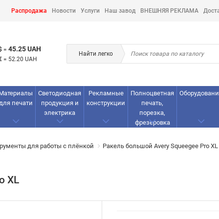
Распродажа
Новости
Услуги
Наш завод
ВНЕШНЯЯ РЕКЛАМА
Дост
45.25 UAH
$
=
Найти легко
€
=
52.20 UAH
Материалы
Светодиодная
Рекламные
Полноцветная
Оборудовани
для печати
продукция и
конструкции
печать,
электрика
порезка,
фрезеровка
рументы для работы с плёнкой
Ракель большой Avery Squeegee Pro XL
o XL