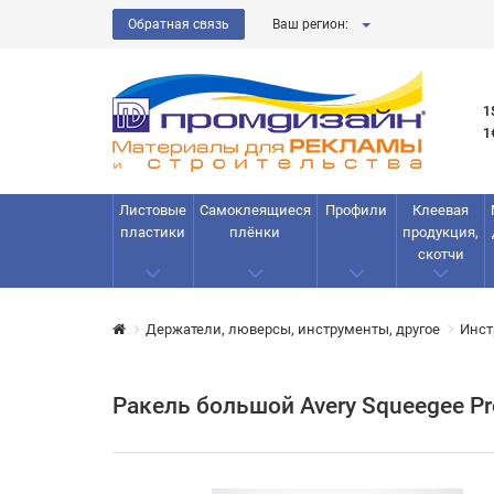
Обратная связь
Ваш регион:
1
1
Листовые
Самоклеящиеся
Профили
Клеевая
пластики
плёнки
продукция,
скотчи
Держатели, люверсы, инструменты, другое
Инст
Ракель большой Avery Squeegee Pr