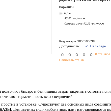
Варианты
6,0 м
95.50 грн./пог.м
Оптовая цена: 92.32 грн./пог.м
Код товара: 3000500038
Доступность:
✔ На складе
0 отзывов
Написать отзыв
 позволяют быстро и без лишних затрат закрепить сотовые пол
спечивают герметичность всех соединений.
и простые в установке. Существуют два основных вида соедини
 БАЗЫ
. Для цветных поликарбонатных плит изготавливаются про