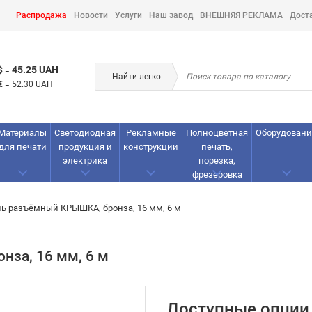
Распродажа
Новости
Услуги
Наш завод
ВНЕШНЯЯ РЕКЛАМА
Дост
45.25 UAH
$
=
Найти легко
€
=
52.30 UAH
Материалы
Светодиодная
Рекламные
Полноцветная
Оборудовани
для печати
продукция и
конструкции
печать,
электрика
порезка,
фрезеровка
ь разъёмный КРЫШКА, бронза, 16 мм, 6 м
за, 16 мм, 6 м
Доступные опции