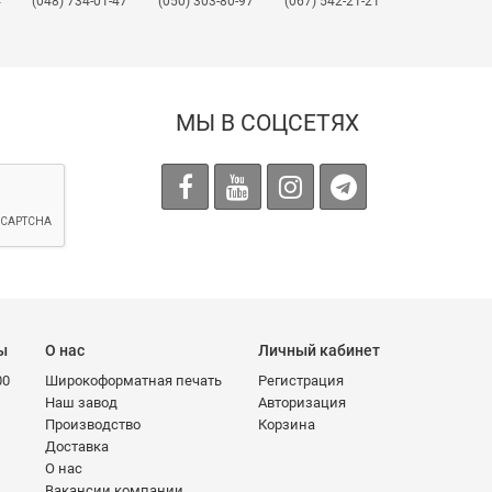
4
(048) 734-01-47
(050) 303-80-97
(067) 542-21-21
МЫ В СОЦСЕТЯХ
ы
О нас
Личный кабинет
00
Широкоформатная печать
Регистрация
Наш завод
Авторизация
Производство
Корзина
Доставка
О нас
Вакансии компании