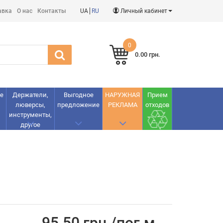
авка
О нас
Контакты
UA
RU
Личный кабинет
0
0.00 грн.
е
Держатели,
Выгодное
НАРУЖНАЯ
Прием
люверсы,
предложение
РЕКЛАМА
отходов
инструменты,
другое
95.50 грн./пог.м