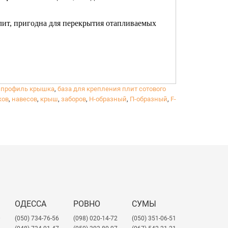
лит, пригодна для перекрытия отапливаемых
 профиль крышка
,
база для крепления плит сотового
ков
,
навесов
,
крыш
,
заборов
,
Н-образный
,
П-образный
,
F-
ОДЕССА
РОВНО
СУМЫ
0
(050) 734-76-56
(098) 020-14-72
(050) 351-06-51