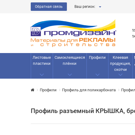
Обратная связь
Ваш регион:
1
1
Листовые
Самоклеящиеся
Профили
Клеевая
пластики
плёнки
продукция,
скотчи
Профили
Профиль для поликарбоната
Профил
Профиль разъемный КРЫШКА, брон