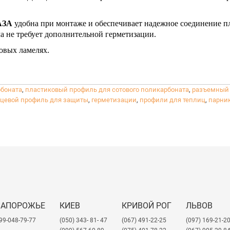
ЗА
удобна при монтаже и обеспечивает надежное соединение п
 не требует дополнительной герметизации.
овых ламелях.
боната
,
пластиковый профиль для сотового поликарбоната
,
разъемный
рцевой профиль для защиты
,
герметизации
,
профили для теплиц
,
парни
ЗАПОРОЖЬЕ
КИЕВ
КРИВОЙ РОГ
ЛЬВОВ
99-048-79-77
(050) 343- 81- 47
(067) 491-22-25
​(097) 169-21-2