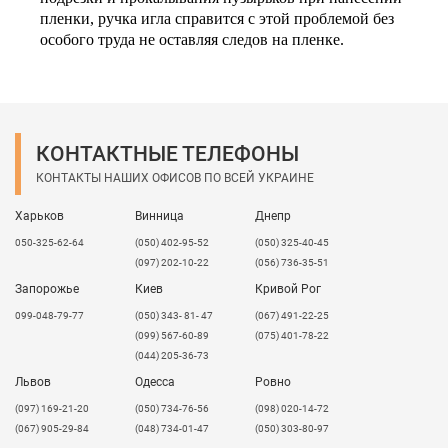
пленки, ручка игла справится с этой проблемой без
особого труда не оставляя следов на пленке.
Имеет острый наконечник, которой позволяет делать
микроскопические дырочки на пленке, тем самым не
портит внешний вид готового изделия!
При ее использовании тонкий материал трафарета не
КОНТАКТНЫЕ ТЕЛЕФОНЫ
повредится при перемещении на поверхность и
КОНТАКТЫ НАШИХ ОФИСОВ ПО ВСЕЙ УКРАИНЕ
обратно. С использованием ручки-иглы вы
потратите минимум времени, и трафарет прослужит
Харьков
Винница
Днепр
вам долго.
050-325-62-64
(050) 402-95-52
(050) 325-40-45
(097) 202-10-22
(056) 736-35-51
Запорожье
Киев
Кривой Рог
099-048-79-77
(050) 343- 81- 47
(067) 491-22-25
(099) 567-60-89
(075) 401-78-22
(044) 205-36-73
Львов
Одесса
Ровно
​(097) 169-21-20
(050) 734-76-56
(098) 020-14-72
(067) 905-29-84
(048) 734-01-47
(050) 303-80-97