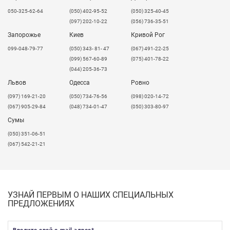
050-325-62-64
(050) 402-95-52
(050) 325-40-45
(097) 202-10-22
(056) 736-35-51
Запорожье
Киев
Кривой Рог
099-048-79-77
(050) 343- 81- 47
(067) 491-22-25
(099) 567-60-89
(075) 401-78-22
(044) 205-36-73
Львов
Одесса
Ровно
​(097) 169-21-20
(050) 734-76-56
(098) 020-14-72
(067) 905-29-84
(048) 734-01-47
(050) 303-80-97
Сумы
(050) 351-06-51
(067) 542-21-21
УЗНАЙ ПЕРВЫМ О НАШИХ СПЕЦИАЛЬНЫХ
ПРЕДЛОЖЕНИЯХ