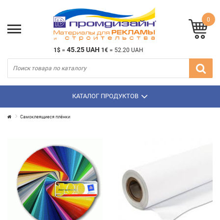
0
45.25 UAH
1$
=
1€
=
52.20 UAH
КАТАЛОГ ПРОДУКТОВ
Самоклеящиеся плёнки