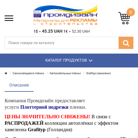
0
45.25 UAH
1$
=
1€
=
52.30 UAH
КАТАЛОГ ПРОДУКТОВ
Самоклеящиеся плёнки
Автомобильные плёнки
Grafityp (хамелеон)
Описание
Компания Промдизайн предоставляет
услуги
Плоттерной подрезки
пленки.
ЦЕНЫ ЗНАЧИТЕЛЬНО СНИЖЕНЫ!
В связи с
РАСПРОДАЖЕЙ
коллекции автоплёнки с эффектом
хамелеона
Grafi
typ
(Голландия)