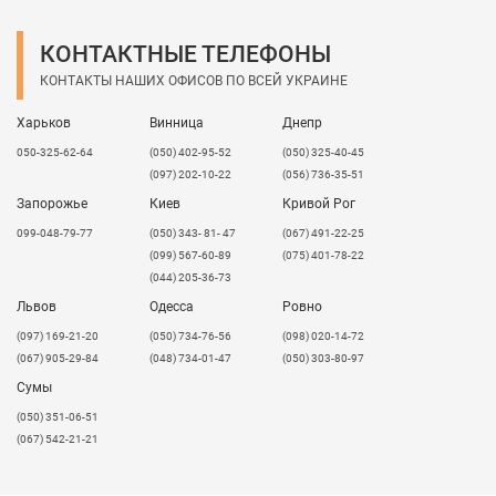
КОНТАКТНЫЕ ТЕЛЕФОНЫ
КОНТАКТЫ НАШИХ ОФИСОВ ПО ВСЕЙ УКРАИНЕ
Харьков
Винница
Днепр
050-325-62-64
(050) 402-95-52
(050) 325-40-45
(097) 202-10-22
(056) 736-35-51
Запорожье
Киев
Кривой Рог
099-048-79-77
(050) 343- 81- 47
(067) 491-22-25
(099) 567-60-89
(075) 401-78-22
(044) 205-36-73
Львов
Одесса
Ровно
​(097) 169-21-20
(050) 734-76-56
(098) 020-14-72
(067) 905-29-84
(048) 734-01-47
(050) 303-80-97
Сумы
(050) 351-06-51
(067) 542-21-21