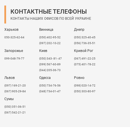
КОНТАКТНЫЕ ТЕЛЕФОНЫ
КОНТАКТЫ НАШИХ ОФИСОВ ПО ВСЕЙ УКРАИНЕ
Харьков
Винница
Днепр
050-325-62-64
(050) 402-95-52
(050) 325-40-45
(097) 202-10-22
(056) 736-35-51
Запорожье
Киев
Кривой Рог
099-048-79-77
(050) 343- 81- 47
(067) 491-22-25
(099) 567-60-89
(075) 401-78-22
(044) 205-36-73
Львов
Одесса
Ровно
​(097) 169-21-20
(050) 734-76-56
(098) 020-14-72
(067) 905-29-84
(048) 734-01-47
(050) 303-80-97
Сумы
(050) 351-06-51
(067) 542-21-21