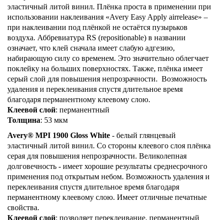
эластичный литой винил. Плёнка проста в применении при
использовании наклеивания «Avery Easy Apply airrelease» –
при наклеивании под плёнкой не остаётся пузырьков
воздуха. Аббревиатура RS (repositionable) в названии
означает, что клей сначала имеет слабую адгезию,
набирающую силу со временем. Это значительно облегчает
поклейку на больших поверхностях. Также, плёнка имеет
серый слой для повышения непрозрачности. Возможность
удаления и переклеивания спустя длительное время
благодаря перманентному клеевому слою.
Клеевой слой
: перманентный
Толщина
: 53 мкм
Avery® MPI 1900 Gloss White
- белый глянцевый
эластичный литой винил. Со стороны клеевого слоя плёнка
серая для повышения непрозрачности. Великолепная
долговечность - имеет хорошие результаты среднесрочного
применения под открытым небом. Возможность удаления и
переклеивания спустя длительное время благодаря
перманентному клеевому слою. Имеет отличные печатные
свойства.
Клеевой слой
: позволяет переклеивание, перманентный