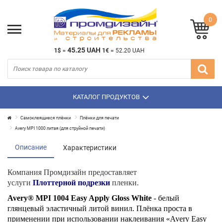
0
45.25 UAH
1$
=
1€
=
52.20 UAH
КАТАЛОГ ПРОДУКТОВ
Самоклеящиеся плёнки
Плёнки для печати
Avery MPI 1000 литая (для струйной печати)
Описание
Характеристики
Компания Промдизайн предоставляет
услуги
Плоттерной подрезки
пленки.
Avery® MPI 1004 Easy Apply Gloss White
- белый
глянцевый эластичный литой винил. Плёнка проста в
применении при использовании наклеивания «Avery Easy