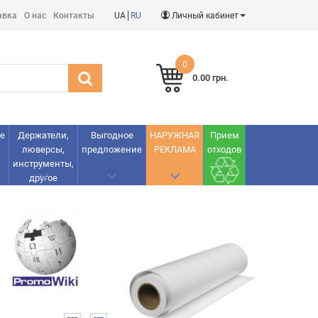
авка
О нас
Контакты
UA
RU
Личный кабинет
0
0.00 грн.
е
Держатели,
Выгодное
НАРУЖНАЯ
Прием
люверсы,
предложение
РЕКЛАМА
отходов
инструменты,
другое