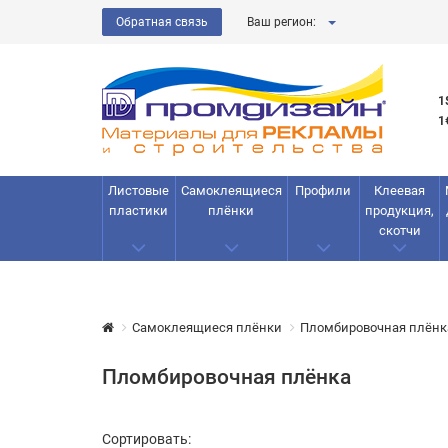
Обратная связь
Ваш регион:
1
1
Листовые
Самоклеящиеся
Профили
Клеевая
пластики
плёнки
продукция,
скотчи
Самоклеящиеся плёнки
Пломбировочная плёнк
Пломбировочная плёнка
Сортировать: