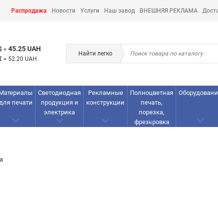
Распродажа
Новости
Услуги
Наш завод
ВНЕШНЯЯ РЕКЛАМА
Дост
45.25 UAH
$
=
Найти легко
€
=
52.20 UAH
Материалы
Светодиодная
Рекламные
Полноцветная
Оборудовани
для печати
продукция и
конструкции
печать,
электрика
порезка,
фрезеровка
а