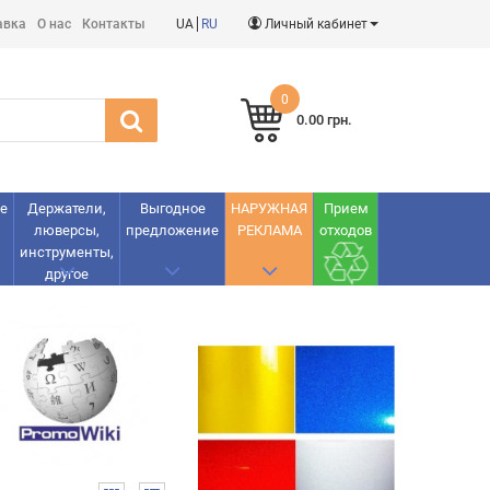
авка
О нас
Контакты
UA
RU
Личный кабинет
0
0.00 грн.
е
Держатели,
Выгодное
НАРУЖНАЯ
Прием
люверсы,
предложение
РЕКЛАМА
отходов
инструменты,
другое