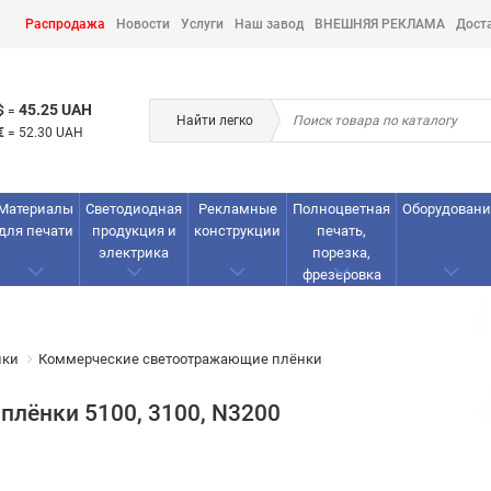
Распродажа
Новости
Услуги
Наш завод
ВНЕШНЯЯ РЕКЛАМА
Дост
45.25 UAH
$
=
Найти легко
€
=
52.30 UAH
Материалы
Светодиодная
Рекламные
Полноцветная
Оборудовани
для печати
продукция и
конструкции
печать,
электрика
порезка,
фрезеровка
нки
Коммерческие светоотражающие плёнки
лёнки 5100, 3100, N3200