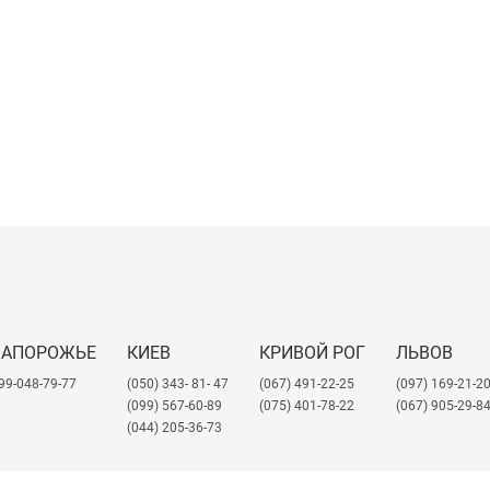
ЗАПОРОЖЬЕ
КИЕВ
КРИВОЙ РОГ
ЛЬВОВ
99-048-79-77
(050) 343- 81- 47
(067) 491-22-25
​(097) 169-21-2
(099) 567-60-89
(075) 401-78-22
(067) 905-29-8
(044) 205-36-73