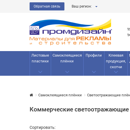
Обратная связь
Ваш регион:
1
1
Листовые
Самоклеящиеся
Профили
Клеевая
пластики
плёнки
продукция,
скотчи
Самоклеящиеся плёнки
Светоотражающие плё
Коммерческие светоотражающие п
Сортировать: