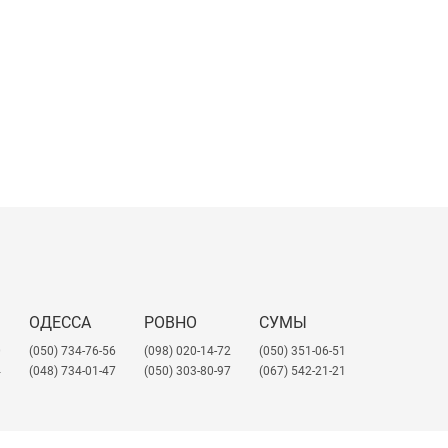
ОДЕССА
РОВНО
СУМЫ
0
(050) 734-76-56
(098) 020-14-72
(050) 351-06-51
4
(048) 734-01-47
(050) 303-80-97
(067) 542-21-21