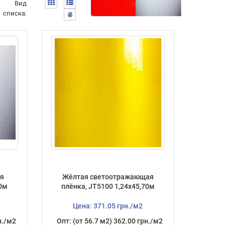
Вид
списка:
₴
я
Жёлтая светоотражающая
70м
плёнка, JT5100 1,24х45,70м
Цена: 371.05 грн./м2
н./м2
Опт: (от 56.7 м2) 362.00 грн./м2