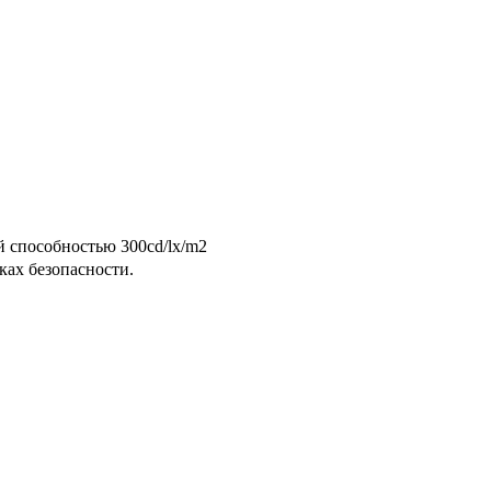
й способностью 300cd/lx/m2
ках безопасности.