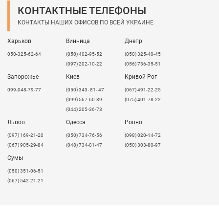
КОНТАКТНЫЕ ТЕЛЕФОНЫ
КОНТАКТЫ НАШИХ ОФИСОВ ПО ВСЕЙ УКРАИНЕ
Харьков
Винница
Днепр
050-325-62-64
(050) 402-95-52
(050) 325-40-45
(097) 202-10-22
(056) 736-35-51
Запорожье
Киев
Кривой Рог
099-048-79-77
(050) 343- 81- 47
(067) 491-22-25
(099) 567-60-89
(075) 401-78-22
(044) 205-36-73
Львов
Одесса
Ровно
​(097) 169-21-20
(050) 734-76-56
(098) 020-14-72
(067) 905-29-84
(048) 734-01-47
(050) 303-80-97
Сумы
(050) 351-06-51
(067) 542-21-21