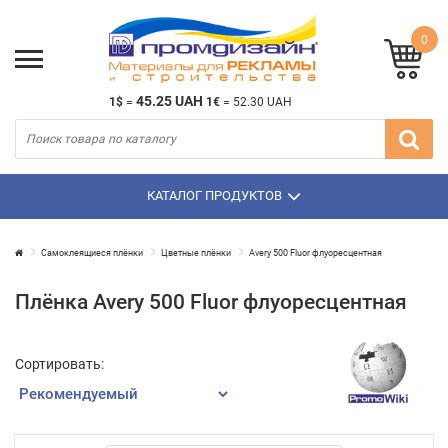
0
45.25 UAH
1$
=
1€
=
52.30 UAH
КАТАЛОГ ПРОДУКТОВ
Самоклеящиеся плёнки
Цветные плёнки
Avery 500 Fluor флуоресцентная
Плёнка Avery 500 Fluor флуоресцентная
Сортировать: