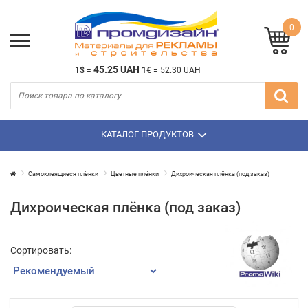
0
45.25 UAH
1$
=
1€
=
52.30 UAH
КАТАЛОГ ПРОДУКТОВ
Самоклеящиеся плёнки
Цветные плёнки
Дихроическая плёнка (под заказ)
Дихроическая плёнка (под заказ)
Сортировать: