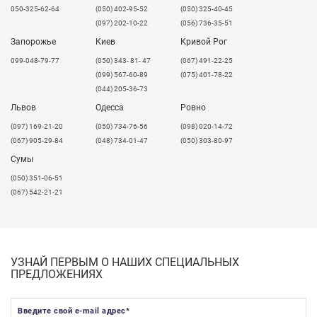
050-325-62-64
(050) 402-95-52
(050) 325-40-45
(097) 202-10-22
(056) 736-35-51
Запорожье
Киев
Кривой Рог
099-048-79-77
(050) 343- 81- 47
(067) 491-22-25
(099) 567-60-89
(075) 401-78-22
(044) 205-36-73
Львов
Одесса
Ровно
​(097) 169-21-20
(050) 734-76-56
(098) 020-14-72
(067) 905-29-84
(048) 734-01-47
(050) 303-80-97
Сумы
(050) 351-06-51
(067) 542-21-21
УЗНАЙ ПЕРВЫМ О НАШИХ СПЕЦИАЛЬНЫХ
ПРЕДЛОЖЕНИЯХ
Введите свой e-mail адрес
*